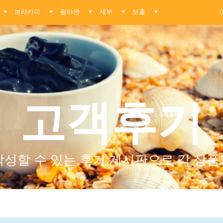
보라카이
팔라완
세부
보홀
▼
▼
▼
▼
▼
고객후기
작성할 수 있는 후기 게시판으로 각 상