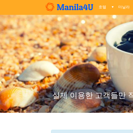
호텔
마닐라
▼
실제 이용한 고객들만 