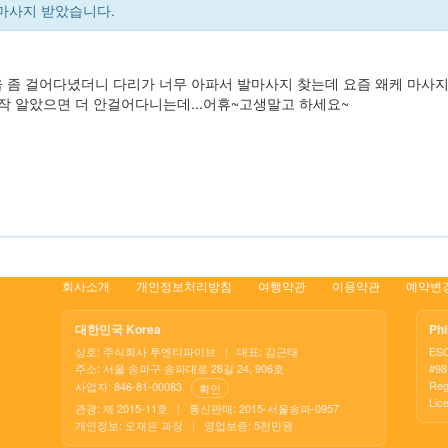
마사지 받았습니다.
 좀 걸어다녔더니 다리가 너무 아파서 발마사지 찾는데 요즘 왜케 마사지
작 알았으면 더 안걸어다니는데...어휴~고생말고 하세요~
회사소개
개인정보처리방침
여행약관
이용약관
예약변경
대한민국 Korea
Phi
상호: 주식회사 투엔티파이브
|
대표: 김근태
ES
주소: 서울 송파구 송파대로 28길 24, 906호
#98 
Reg
사업자: 846-81-00083
확인
Lic
관광: 제 2015-11호
|
통신판매: 2015-서울송파-0957
개인정보: 오재은 과장
|
영업보증: 5천만원