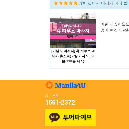
많이 걸어서 다리가 아파 발
이번에 쇼핑몰을
곳이 여긴데~진
[마닐라 마사지] 휴 하우스 마
사지(휴스파) - 발 마사지 (80
분/120분 택 1)
대표전화
1661-2372