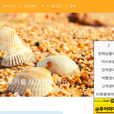
장바구니
고객센터
로그인
검색
▼
전체상품
마이트
견적문
여행정
품과 후기를 체크해보세요
고객센
비회원예약