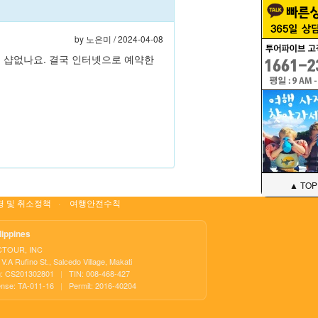
by
노은미
/ 2024-04-08
 샵없나요. 결국 인터넷으로 예약한
▲ TOP
 및 취소정책
여행안전수칙
lippines
CTOUR, INC
V.A Rufino St., Salcedo Village, Makati
: CS201302801
|
TIN: 008-468-427
ense: TA-011-16
|
Permit: 2016-40204