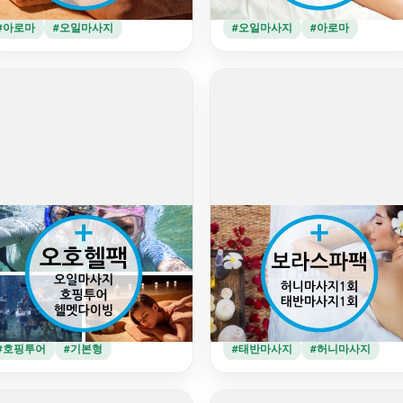
#콤보
#패키지
#마사지팩
#콤보
#패키지
#1일1마사지
#아로마
#오일마사지
#오일마사지
#아로마
#황제진주마사지
#황제진주마사지
#총3회
라카이
보라카이
보라카이 패키지] 오호헬 알뜰팩 -
[보라카이 마사지팩] 파격할인 행
로마 오일 전신 마사지+호핑투어
사! - 태반마사지 1회 + 허니 마사지
헬멧다이빙
1회
103,300원
129,00
#콤보
#패키지
#실속
#콤보
#패키지
#마사지팩
#호핑투어
#기본형
#태반마사지
#허니마사지
#크리스탈코브
#오일마사지
#꿀마사지
#스테이션3
#헬멧다이빙
#왕복픽업샌딩