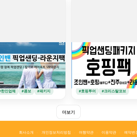
라카이
보라카이
조인밴 픽업 라운지팩] 보라카이,
[조인밴 픽업샌딩 호핑팩] 칼리
리보공항 픽업 샌딩 - 에이스 조
항 픽업 샌딩-조인(밴)+카페원라
(밴) 왕복+카페원 라운지 입장권
지(입장권)+진주마사지+호핑투
65,000원
147,00
#에이스보라카이
#픽업샌딩
#조인밴
#에이스 호핑팩
#한인업체
#콤보
#패키지
#호핑투어
#크리스탈코브
#에이스라운지
#보딩서비스
#골드형
#픽업샌딩
#진주마사지1시간15분
#라운지
더보기
#친절한 서비스
회사소개
개인정보처리방침
여행약관
이용약관
예약변경