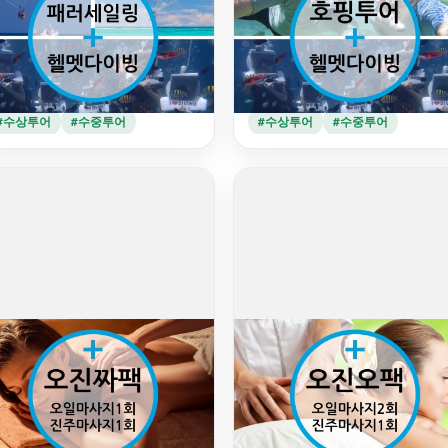
보라카이 패키지] 패러세일링(파라
[보라카이 패키지] 미스터보라카이
일링) + 헬멧다이빙
레인보우 호핑투어 블루(씨푸드 
식) + 헬멧다이빙
85,800원
93,00
#콤비
#패키지
#할인
#콤보
#패키지
#실속
#수상투어
#수중투어
#수상투어
#수중투어
#파라세일링
#낙하산
#호핑투어
#스노클링
#헬멧다이빙
#씨워크
#크리스탈코브
#헬멧다이빙
#씨워크
#왕복픽업샌딩
#사진촬영
라카이
보라카이
보라카이 패키지] 오진짜 마사지팩
[보라카이 패키지] 오진오 마사
일 - 아로마 전신 오일마사지+진주
3일 - 아로마 오일마사지+진주마
사지(2회)
지+오일마사지(3회)
49,900원
74,90