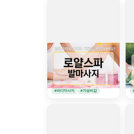
보라카이
보
[보라카이 마사지] 로얄스파 - 아로
[
마 발 마사지 / 풋마사지
에
시
12,000원
#아로마오일마사지
#오일마사지
#바디마사지
#가성비갑
#60분
#90분
#120분
#최저가 마사지!
#스테이션1
#화이트비치
#해변전망