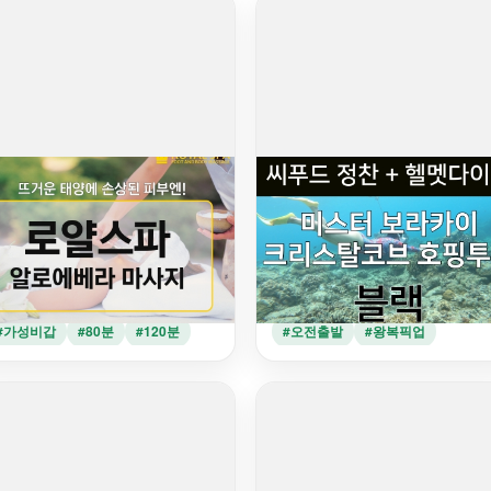
라카이
보라카이
보라카이 마사지] 로얄스파 - 알로
[오전출발] 미스터보라카이 레인
베라 마사지 1시간/1시간20분/2
우 호핑투어 블랙 - 헬멧다이빙 + 크
간
리스탈코브 방문 + 씨푸드 점심
27,000원
89,00
사 + 스노쿨링 + 카와스파 체험
#알로에베라 마사지
#바디마사지
#헬멧다이빙
#씨워커
#가성비갑
#80분
#120분
#오전출발
#왕복픽업
#최저가 마사지!
#화이트비치
#크리스탈코브 입장
#스테이션3
#커플
#가족
#악마의잼증정
#필수코스
#남자끼리
#여성끼리
#씨푸드
#호핑투어
#골드팩
#중식포함
#스노클링