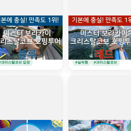
라카이
보라카이
오전출발] 미스터보라카이 레인보
[오전출발]미스터보라카이 레인
 호핑투어 블루 - 크리스탈코브
우 호핑투어 레드(구,기본형) - 크리
문 + 씨푸드 점심식사 + 스노쿨링
스탈코브 방문 + 바베큐 뷔페 점
69,000원
59,00
 카와스파 체험
식사+카와스파 체험+스노클링
#오전출발
#왕복픽업
#악마의잼 증정
#필수코스
#크리스탈코브 입장
#실속형
#크리스탈코브
#악마의잼증정
#필수코스
#호핑투어
#중식포함
#씨푸드
#호핑투어
#골드팩
#음료무제한
#스노클링
#중식포함
#스노클링
#매일 출발
#사진촬영
#가족
#매일투어 진행
#사진촬영
#커플
라카이
보라카이