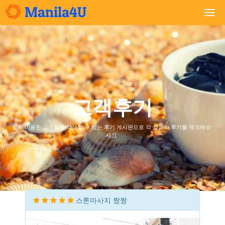
Togg
navi
고객후기
실제 이용한 고객들만 작성할 수 있는 후기 게시판으로 각 상품과 후기를 체크해보
세요
스톤마사지 짱짱