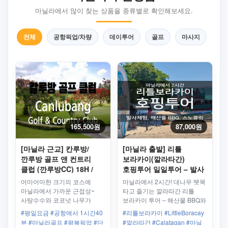
마닐라에서 많이 찾는 상품을 종류별로 확인해보세요.
전체
공항픽업/차량
데이투어
골프
마사지
165,500원
87,000원
[마닐라 근교] 칸루방/
[마닐라 출발] 리틀
깐루방 골프 앤 컨트리
보라카이(깔라타간)
클럽 (깐루방CC) 18H /
호핑투어 일일투어 – 발사
왕복픽업 차량 포함 - 평일/
타고 즐기는 깔라따간 해변
어마어마한 크기의 코스에
마닐라에서 2시간! 대나무 뗏목
주중
힐링여행
마닐라에서 가까운 근접성~
타고 즐기는 깔라따간 리틀
사탕수수와 코코넛 나무가
보라카이 투어 – 해산물 BBQ와
어울러져 마치 공원에서
스노클링 포함
#평일요금 #공항에서 1시간40
#리틀보라카이 #LittleBoracay
플레이하는 듯한 코스!
분 #마닐라골프 #왕복픽업 #단
#깔라따간 #Calatagan #마닐