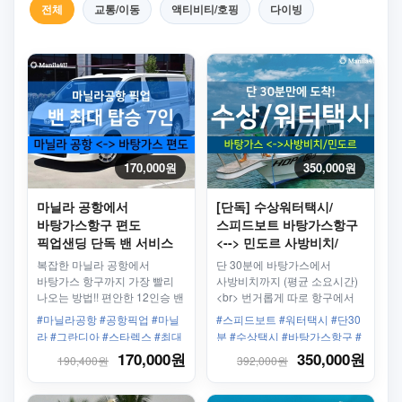
전체
교통/이동
액티비티/호핑
다이빙
170,000원
350,000원
마닐라 공항에서
[단독] 수상워터택시/
바탕가스항구 편도
스피드보트 바탕가스항구
픽업샌딩 단독 밴 서비스
<--> 민도르 사방비치/
(최대 7인) + 기사
푸에르토갈레라
복잡한 마닐라 공항에서
단 30분에 바탕가스에서
바탕가스 항구까지 가장 빨리
사방비치까지 (평균 소요시간)
나오는 방법!! 편안한 12인승 밴
<br> 번거롭게 따로 항구에서
차량으로 공항에서 호텔까지
사방비치까지 갈 필요
#마닐라공항 #공항픽업 #마닐
#스피드보트 #워터택시 #단30
안전하게 도착하세요!
없습니다. 사방비치 항구 앞에
라 #그란디아 #스타렉스 #최대
분 #수상택시 #바탕가스항구 #
바로 하차!
8인 #11인승밴
버베라베항구 #사방비치가는법
170,000원
350,000원
190,400원
392,000원