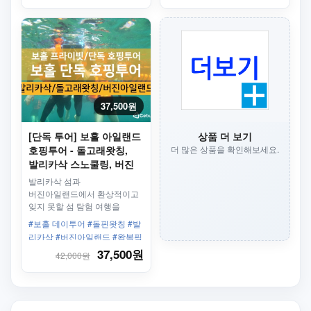
37,500원
[단독 투어] 보홀 아일랜드
상품 더 보기
호핑투어 - 돌고래왓칭,
더 많은 상품을 확인해보세요.
발리카삭 스노쿨링, 버진
아일랜드, 푼톳 아일랜드
발리카삭 섬과
(성당구경, 스노클링)
버진아일랜드에서 환상적이고
잊지 못할 섬 탐험 여행을
떠나보세요~!
#보홀 데이투어 #돌핀왓칭 #발
리카삭 #버진아일랜드 #왕복픽
업 #세계 5대 다이빙포인트 #단
37,500원
42,000원
독투어 #호핑투어 #스노클링