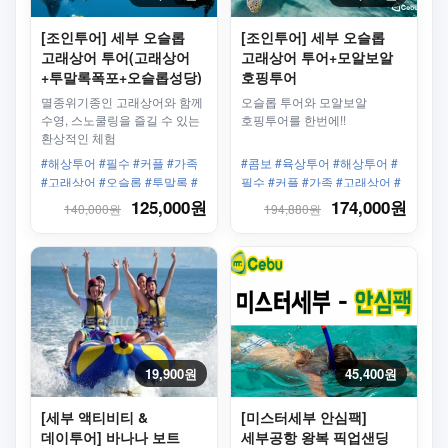
[조인투어] 세부 오슬롭
[조인투어] 세부 오슬롭
고래상어 투어(고래상어
고래상어 투어+모알보알
+투말록폭포+오슬롭성당)
호핑투어
멸종위기종인 고래상어와 함께
오슬롭 투어와 모알보알
수영, 스노쿨링을 즐길 수 있는
호핑투어를 한번에!!
환상적인 체험
#해상투어 #필수 #커플 #가족
#콤보 #육상투어 #해상투어 #
#고래상어 #오슬롭 #투말록 #
필수 #커플 #가족 #고래상어 #
폭포 #점심식사 #한국인가이드
오슬롭 #모알보알 #호핑투어
125,000원
174,000원
140,000원
194,880원
19,900원
45,400원
[세부 액티비티 &
[미스터세부 안심팩]
데이투어] 바나나 보트
세부공항 왕복 픽업샌딩