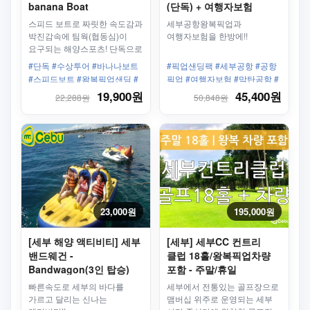
banana Boat
(단독) + 여행자보험
(4박5일)
스피드 보트로 짜릿한 속도감과
세부공항왕복픽업과
박진감속에 팀웍(협동심)이
여행자보험을 한방에!!
요구되는 해양스포츠! 단독으로
우리끼리만 타자!
#단독 #수상투어 #바나나보트
#픽업샌딩팩 #세부공항 #공항
#스피드보트 #왕복픽업샌딩 #
픽업 #여행자보험 #막탄공항 #
팀워크
세부시내 #다운타운 #단독 픽
19,900원
45,400원
22,288원
50,848원
업 #막탄호텔 #막탄리조트
23,000원
195,000원
[세부 해양 액티비티] 세부
[세부] 세부CC 컨트리
밴드웨건 -
클럽 18홀/왕복픽업차량
Bandwagon(3인 탑승)
포함 - 주말/휴일
빠른속도로 세부의 바다를
세부에서 전통있는 골프장으로
가르고 달리는 신나는
맴버십 위주로 운영되는 세부