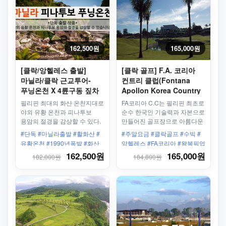
162,500원
165,000원
[클락/앙헬레스 출발]
[클락 골프] F.A. 코리아
마닐라/클락 근교투어-
컨트리 클럽(Fontana
푸닝온천 X 4륜구동 짚차
Apollon Korea Country
일일투어
Club) 왕복차량 + 그린피
필리핀 최대의 화산 온천지대로
FA코리아 C.C는 필리핀 최초로
바우처 18홀 - 주말
야외 유황 온천과 피나투보
순수 한국인 기술력과 자본으로
용암의 절경을 감상할 수 있다.
만들어진 골프장으로 아름다운
온천욕 뿐만 아니라 화산재
자연환경과 좋은 조건을 가지고
#단독 #마닐라출발 #활화산 #
#주말요금 #클락골프 #수빅 #
찜질이 매력 포인트!
있습니다.
유황온천 #1990년폭발 #화산
앙헬레스 #FA코리아 #왕복픽업
재 #온천욕 #4륜구동 #짚차
샌딩
162,500원
165,000원
182,000원
184,800원