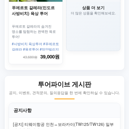
푸에르토 갈레라(민도르
상품 더 보기
사방비치) 육상 투어
더 많은 상품을 확인해보세요.
푸에르토 갈레라의 숨겨진
명소를 탐험하는 완벽한 육로
투어!
#사방비치 육상투어 #푸에르토
갈레라 #육로투어 #망얀빌리지
#타마라오폭포 #피크닉식사
39,000원
43,680원
투어파이브 게시판
공지, 이벤트, 견적문의, 질의응답을 한 번에 확인하실 수 있습니다.
공지사항
[공지] 티웨이항공 인천↔보라카이(TW125/TW126) 일부