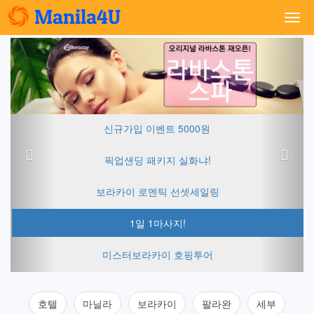
Togg
navi
Previous
Next
신규가입 이벤트 5000원
픽업샌딩 패키지 실화냐!
보라카이 로멘틱 선셋세일링
1일 1마사지!
미스터보라카이 호핑투어
호텔
마닐라
보라카이
팔라완
세부