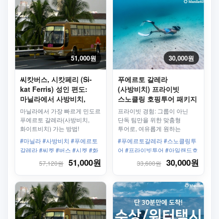
51,000원
30,000원
씨캇버스, 시캇페리 (Si-
푸에르토 갈레라
kat Ferris) 성인 편도:
(사방비치) 프라이빗
마닐라에서 사방비치,
스노클링 호핑투어 패키지
화이트비치(푸에르토
마닐라에서 가장 빠르게 민도르
프라이빗 경험: 그룹이 아닌
칼레라)까지 한번에
푸에르토 갈레라(사방비치,
단독 팀만을 위한 맞춤형
화이트비치) 가는 방법!
투어로, 여유롭게 원하는
속도로 즐길 수 있습니다.<br>
#마닐라 #사방비치 #푸에르토
#푸에르토갈레라 #스노클링투
유연한 일정: 그룹과 조율할
갈레라 #씨켓 #버스 #시켓 #화
어 #프라이빗투어 #아일랜드호
필요 없이 나만의 속도로 해양
이트비치
핑 #비치어드벤처 #해양생물 #
51,000원
30,000원
57,120원
33,600원
생태계를 탐험 가능<br> 개인
산호정원 #가족여행추천 #커플
가이드: 친절한 전담 가이드가
여행 #에코투어리즘 #보트투어
동행하며 맞춤형 안내 제공
#단독체험 #스노클링어드벤처
#바다체험 #모험여행