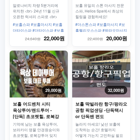
알로나비치 차량 5분거리에
보홀 유일의 스톤 마사지 전문
위치한 <br> 24년 11월 신규
스파, Helios Spa에서 최상의
오픈한 럭셔리 스파로 <br>
힐링을 경험하세요!
착한 가격의 더 타이 스파에서
#보홀스파 #보홀마사지 #보홀
#더스톤스파 #보홀마사지 #보
휴식을 취해보세요.
더타이스파 #더타이스파 #보홀
홀헬리오스스파 #팡라오마사지
마사지추천 #보홀커플여행 #보
#스톤마사지 #헬리오스스파 #
22,000원
20,000원
24,640원
22,400원
홀스파할인 #보홀가족여행 #보
라바스톤마사지 #콜드스톤마사
홀태국마사지
지 #보홀힐링 #팡라오스파 #보
홀여행 #보홀핫플 #리젠트파크
호텔 #보홀스톤마사지 #힐링스
파 #고급스파 #보홀추천스파 #
팡라오추천마사지 #필리핀여행
#보홀핫플레이스 #팡라오힐링
#보홀프라이빗스파
#HeliosSpa #StoneMassage
29,000원
32,000원
보홀 어드벤처 시티
보홀 딱빌라란 항구/팡라오
육상투어/랜드투어 -
공항 픽업샌딩 -단독택시
[단독] 초코렛힐, 로복강
or 단독밴 편도
플로팅 레스토랑/마사지
기억에 남는 보홀 육상투어,
놀라지 마세요! 낯선 보홀에
(선택가능) 데이투어
보라카이 명물 안경원숭이와
도착하는 순간! 호텔까지
초코렛힐, 로복강투어 잊지
어떻게 가는지 고민하실 필요