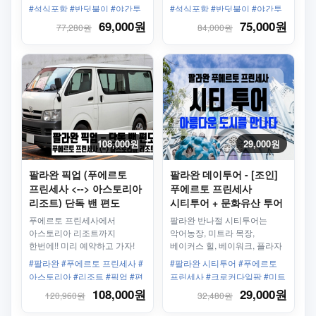
#석식포함 #반딧불이 #야간투
#석식포함 #반딧불이 #야간투
어 #나이트투어
어 #나이트투어
69,000원
75,000원
77,280원
84,000원
108,000원
29,000원
팔라완 픽업 (푸에르토
팔라완 데이투어 - [조인]
프린세사 <--> 아스토리아
푸에르토 프린세사
리조트) 단독 밴 편도
시티투어 + 문화유산 투어
푸에르토 프린세사에서
팔라완 반나절 시티투어는
아스토리아 리조트까지
악어농장, 미트라 목장,
한번에!! 미리 예약하고 가자!
베이커스 힐, 베이워크, 플라자
쿠아텔, 비누아탄 웨이빙 센터,
#팔라완 #푸에르토 프린세사 #
#팔라완 시티투어 #푸에르토
성모수태 성당, 기념품 가게
아스토리아 #리조트 #픽업 #편
프린세사 #크로커다일팜 #미트
도 #단독
라스 농장 #베이커스힐 #베이
108,000원
29,000원
120,960원
32,480원
워크 #대성당 #4시간30분 #오