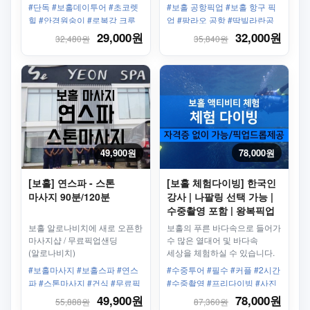
못할 투어가 되실 껍니다.
없습니다. 미스터세부의 단독
#단독 #보홀데이투어 #초코렛
#보홀 공항픽업 #보홀 항구 픽
픽업서비스를 이용하세요!
힐 #안경원숭이 #로복강 크루
업 #팡라오 공항 #딱빌라란공
즈 #나비농장 #행잉 브릿지 #보
항 #딱빌라란 픽업 #단독밴 #단
29,000원
32,000원
32,480원
35,840원
홀시티투어 #보홀랜드투어
독택시
49,900원
78,000원
[보홀] 연스파 - 스톤
[보홀 체험다이빙] 한국인
마사지 90분/120분
강사 | 나팔링 선택 가능 |
수중촬영 포함 | 왕복픽업
보홀 알로나비치에 새로 오픈한
보홀의 푸른 바다속으로 들어가
마사지샵 / 무료픽업샌딩
수 많은 열대어 및 바다속
(알로나비치)
세상을 체험하실 수 있습니다.
다이빙 자격증이 없으셔도
#보홀마사지 #보홀스파 #연스
#수중투어 #필수 #커플 #2시간
됩니다.
파 #스톤마사지 #건식 #무료픽
#수중촬영 #프리다이빙 #사진
드롭 #픽업드롭 #픽업샌딩 #오
촬영 #편도픽업 #인스타맛집
49,900원
78,000원
55,888원
87,360원
일마사지