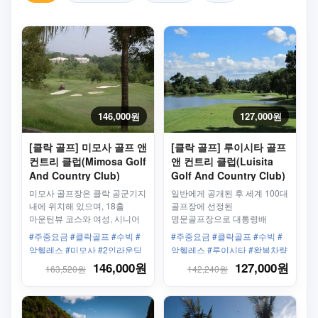
146,000원
127,000원
[클락 골프] 미모사 골프 앤
[클락 골프] 루이시타 골프
컨트리 클럽(Mimosa Golf
앤 컨트리 클럽(Luisita
And Country Club)
Golf And Country Club)
왕복차량 + 골프바우처
왕복차량 그린피18홀 -
미모사 골프장은 클락 공군기지
일반에게 공개된 후 세계 100대
18홀 - 평일/주중
평일/주중
내에 위치해 있으며, 18홀
골프장에 선정된
마운틴뷰 코스와 여성, 시니어
명문골프장으로 대통령배
골퍼에게 인기 있는 아카시아
골프대회 등 비중 있는
#주중요금 #클락골프 #수빅 #
#주중요금 #클락골프 #수빅 #
및 레이크뷰골프 코스로
골프대회가 개최된 바
앙헬레스 #미모사 #2인라운딩
앙헬레스 #루이시타 #왕복차량
나누어져 있습니다
있습니다.
#호텔픽드롭 #2인라운딩
146,000원
127,000원
163,520원
142,240원