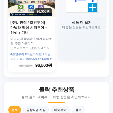
96,500원
[주말 한정 / 조인투어]
상품 더 보기
마닐라 핵심 시티투어 +
더 많은 상품을 확인해보세요.
선셋 + 디너
마닐라 처음이라면 이거 하나로
끝. 주말 마켓부터
인트라무로스, 선셋, 저녁까지
하루 완성 코스.
#조인투어 #마닐라여행 #마닐
라시티투어 #마닐라조인투어 #
마닐라자유여행 #마닐라여행추
96,500원
108,080원
천 #마닐라가볼만한곳 #인트라
무로스 #마닐라베이 #BGC #마
카티 #몰오브아시아 #마닐라선
셋 #마닐라맛집 #마닐라한식 #
클락 추천상품
마닐라공항샌딩 #마닐라마사지
클락 골프, 데이투어, 차량 상품을 확인해보세요.
전체
공항픽업/차량
데이투어
골프