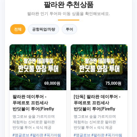
팔라완 추천상품
팔라완 인기 투어와 이동 상품을 확인해보세요.
전체
공항픽업/차량
투어
69,000원
75,000원
팔라완 데이투어 -
[단독] 팔라완 데이투어 -
푸에르토 프린세사
푸에르토 프린세사
반딧불이 투어(Firefly
반딧불이 투어(Firefly
Watching), 석식포함
Watching), 석식포함
맹그로브 숲을 가르지으며
맹그로브 숲을 가르지으며
체험하는 신비로운 팔라완
체험하는 신비로운 팔라완
반딧불 투어 + 석식 제공
반딧불 투어 + 석식 제공
#맹글로브 #팔라완 #꼭가야됨
#맹글로브 #팔라완 #꼭가야됨