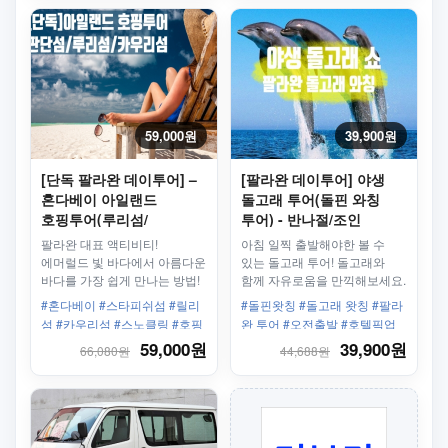
후출발
59,000원
39,900원
[단독 팔라완 데이투어] –
[팔라완 데이투어] 야생
혼다베이 아일랜드
돌고래 투어(돌핀 와칭
호핑투어(루리섬/
투어) - 반나절/조인
카우리섬/스타피쉬섬)
팔라완 대표 액티비티!
아침 일찍 출발해야한 볼 수
에머럴드 빛 바다에서 아름다운
있는 돌고래 투어! 돌고래와
바다를 가장 쉽게 만나는 방법!
함께 자유로움을 만끽해보세요.
오직 4월~10월만 볼수
#혼다베이 #스타피쉬섬 #릴리
#돌핀왓칭 #돌고래 왓칭 #팔라
있습니다.
섬 #카우리섬 #스노클링 #호핑
완 투어 #오전출발 #호텔픽업
투어 #단독투어 #픽업제공 #우
샌딩 #방카보트 #조인투어
59,000원
39,900원
66,080원
44,688원
리끼리