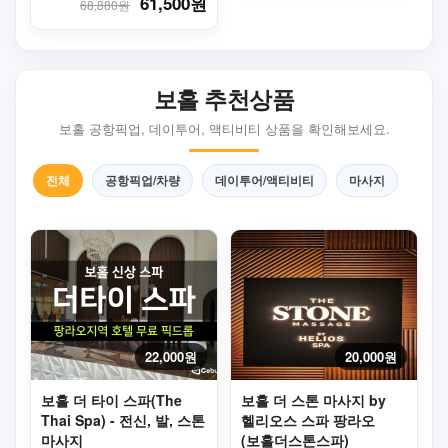
61,500원
68,880원
보홀 추천상품
보홀 공항픽업, 데이투어, 액티비티 상품을 확인해보세요.
전체
공항픽업/차량
데이투어/액티비티
마사지
22,000원
20,000원
보홀 더 타이 스파(The
보홀 더 스톤 마사지 by
Thai Spa) - 전신, 발, 스톤
헬리오스 스파 팡라오
마사지
(보홀더스톤스파)