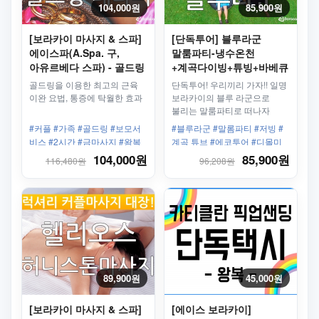
104,000원
85,900원
[보라카이 마사지 & 스파]
[단독투어] 블루라군
에이스파(A.Spa. 구,
말룸파티-냉수온천
아유르베다 스파) - 골드링
+계곡다이빙+튜빙+바베큐
테라피 마사지
점심제공
골드링을 이용한 최고의 근육
단독투어! 우리끼리 가자!! 일명
이완 요법, 통증에 탁월한 효과
보라카이의 블루 라군으로
불리는 말룸파티로 떠나자
#커플 #가족 #골드링 #보모서
#블루라군 #말롬파티 #저빙 #
비스 #2시간 #금마사지 #왕복
계곡 튜브 #에코투어 #디몰미
픽업제공 #샤워 #세탁 #신규마
팅 #숨겨진투어 #단독투어 #프
104,000원
85,900원
116,480원
96,208원
사지
라이빗
89,900원
45,000원
[보라카이 마사지 & 스파]
[에이스 보라카이]