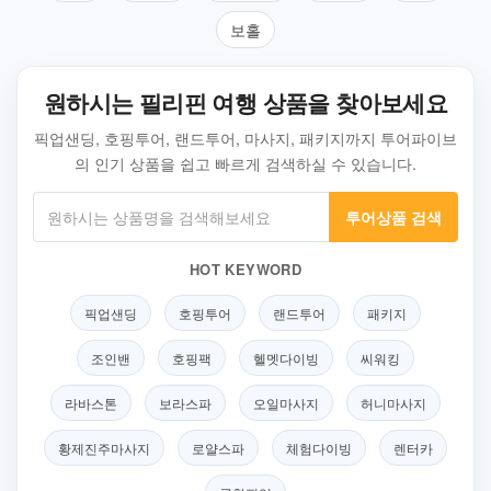
보홀
원하시는 필리핀 여행 상품을 찾아보세요
픽업샌딩, 호핑투어, 랜드투어, 마사지, 패키지까지 투어파이브
의 인기 상품을 쉽고 빠르게 검색하실 수 있습니다.
투어상품 검색
HOT KEYWORD
픽업샌딩
호핑투어
랜드투어
패키지
조인밴
호핑팩
헬멧다이빙
씨워킹
라바스톤
보라스파
오일마사지
허니마사지
황제진주마사지
로얄스파
체험다이빙
렌터카