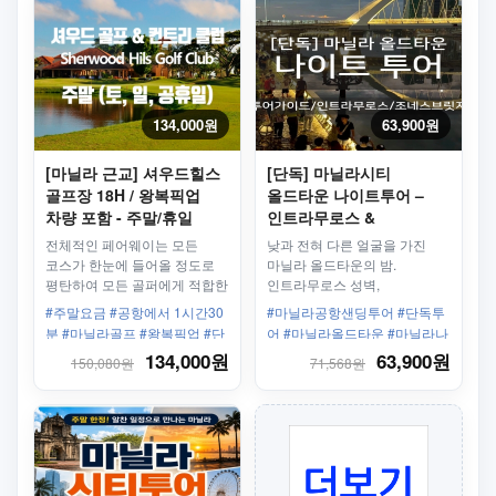
134,000원
63,900원
[마닐라 근교] 셔우드힐스
[단독] 마닐라시티
골프장 18H / 왕복픽업
올드타운 나이트투어 –
차량 포함 - 주말/휴일
인트라무로스 &
조네스브릿지 (코스 C)
전체적인 페어웨이는 모든
낮과 전혀 다른 얼굴을 가진
코스가 한눈에 들어올 정도로
마닐라 올드타운의 밤.
평탄하여 모든 골퍼에게 적합한
인트라무로스 성벽,
골프장
조네스브릿지의 금빛 야경,
#주말요금 #공항에서 1시간30
#마닐라공항샌딩투어 #단독투
비논도 골목의 생동감, 오카다
분 #마닐라골프 #왕복픽업 #단
어 #마닐라올드타운 #마닐라나
분수쇼까지 이어지는 감성
독차량 #2인라운딩
이트투어 #인트라무로스투어 #
134,000원
63,900원
150,080원
71,568원
나이트투어입니다. 4인
조네스브릿지 #마닐라여행 #마
이상이면 호텔 정찬으로 특별한
닐라야경 #필리핀나이트투어 #
저녁을 선물해드립니다.
올드타운나이트투어 #비논도투
어 #오카다분수쇼 #마닐라관광
#마닐라프리미엄투어