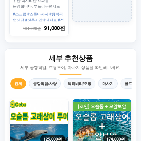
위한 럭셔리한 스파를
운영합니다. 부드러우면서도
전동지압 중 하나인 클린기법이
#스크럽 #스톤마사지 #왕복픽
접목되어 근육을 풀어주는
업샌딩 #전통지압 #디저트 #점
시원한 마사지
심식사 #커플 #가족 #럭셔리 #
91,000원
101,920원
로멘틱
세부 추천상품
세부 공항픽업, 호핑투어, 마사지 상품을 확인해보세요.
전체
공항픽업/차량
액티비티/호핑
마사지
골프
125,000원
174,000원