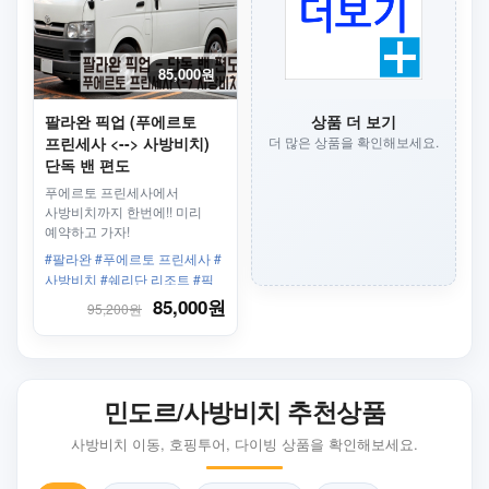
85,000원
팔라완 픽업 (푸에르토
상품 더 보기
프린세사 <--> 사방비치)
더 많은 상품을 확인해보세요.
단독 밴 편도
푸에르토 프린세사에서
사방비치까지 한번에!! 미리
예약하고 가자!
#팔라완 #푸에르토 프린세사 #
사방비치 #쉐리단 리조트 #픽
업 #편도 #단독
85,000원
95,200원
민도르/사방비치 추천상품
사방비치 이동, 호핑투어, 다이빙 상품을 확인해보세요.