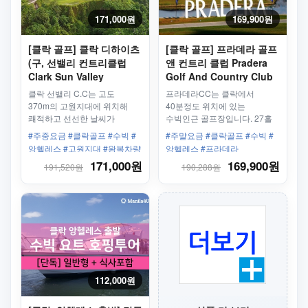
171,000원
169,900원
[클락 골프] 클락 디하이츠
[클락 골프] 프라데라 골프
(구, 선밸리 컨트리클럽
앤 컨트리 클럽 Pradera
Clark Sun Valley
Golf And Country Club
Country Club) 차량 +
왕복픽업차량 + 그린피
클락 선밸리 C.C는 고도
프라데라CC는 클락에서
그린피 18홀 - 평일/주중
바우처 18홀 - 주말/휴일
370m의 고원지대에 위치해
40분정도 위치에 있는
쾌적하고 선선한 날씨가
수빅인근 골프장입니다. 27홀
장점입니다.
플레이가 가능한 골프장입니다
#주중요금 #클락골프 #수빅 #
#주말요금 #클락골프 #수빅 #
앙헬레스 #고원지대 #왕복차량
앙헬레스 #프라데라
#앙헬레스골프 #팜팡가 골프
171,000원
169,900원
191,520원
190,288원
112,000원