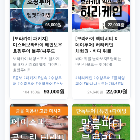
93,000원
22,000원
[보라카이 패키지]
[보라카이 액티비티 &
미스터보라카이 레인보우
데이투어] 허리케인
호핑투어 블루(씨푸드
체험권 - 바다 위를
중식) + 헬멧다이빙
날아보자!
보라카이 해양스포츠 알차게
바다 위를 날아보자!! 달리는
보내자 시리즈!! 헬멧 다이빙 +
바나나보트는 잊어라!!
호핑투어!!
#콤보 #패키지 #실속 #수상투
#허리케인 #수상투어 #플라잉
어 #수중투어 #호핑투어 #스노
피쉬 #바나나보트는가라! #점
클링 #크리스탈코브 #헬멧다이
프 #스피드보트 #왕복픽업샌딩
93,000원
22,000원
104,160원
24,640원
빙 #씨워크 #왕복픽업샌딩 #사
#가족 #그룹 #남자끼리
진촬영 #동영상촬영 #CD제공