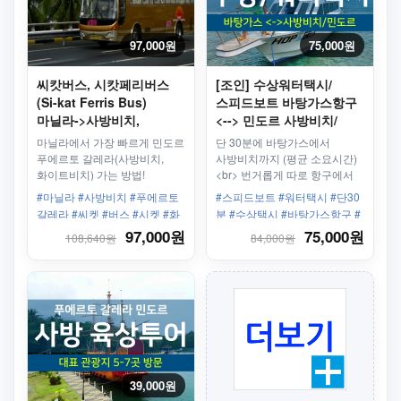
97,000원
75,000원
씨캇버스, 시캇페리버스
[조인] 수상워터택시/
(Si-kat Ferris Bus)
스피드보트 바탕가스항구
마닐라->사방비치,
<--> 민도르 사방비치/
화이트비치(푸에르토
푸에르토갈레라
마닐라에서 가장 빠르게 민도르
단 30분에 바탕가스에서
칼레라)까지 한번에
푸에르토 갈레라(사방비치,
사방비치까지 (평균 소요시간)
화이트비치) 가는 방법!
<br> 번거롭게 따로 항구에서
사방비치까지 갈 필요
#마닐라 #사방비치 #푸에르토
#스피드보트 #워터택시 #단30
없습니다. 사방비치 항구 앞에
갈레라 #씨켓 #버스 #시켓 #화
분 #수상택시 #바탕가스항구 #
바로 하차!
이트비치
버베라베항구 #사방비치가는법
97,000원
75,000원
108,640원
84,000원
39,000원