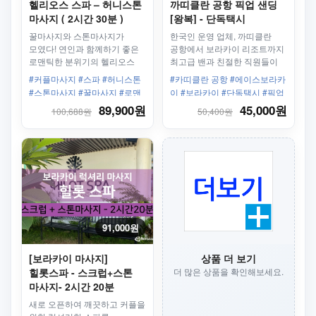
헬리오스 스파 – 허니스톤
까띠클란 공항 픽업 샌딩
마사지 ( 2시간 30분 )
[왕복] - 단독택시
(프라이빗)
꿀마사지와 스톤마사지가
한국인 운영 업체, 까띠클란
모였다! 연인과 함께하기 좋은
공항에서 보라카이 리조트까지
로맨틱한 분위기의 헬리오스
최고급 밴과 친절한 직원들이
스파에서 즐거운 시간
안전하고 편안하게 모십니다.
#커플마사지 #스파 #허니스톤
#카띠클란 공항 #에이스보라카
보내주세요~
#스톤마사지 #꿀마사지 #로맨
이 #보라카이 #단독택시 #픽업
틱 #왕복픽업샌딩 #2시간 #샤
샌딩 #왕복 #보라카이리조트 #
89,900원
45,000원
100,688원
50,400원
워 #세탁 #전용수영장
한인업체 #최고의서비스
91,000원
[보라카이 마사지]
상품 더 보기
힐롯스파 - 스크럽+스톤
더 많은 상품을 확인해보세요.
마사지- 2시간 20분
새로 오픈하여 깨끗하고 커플을