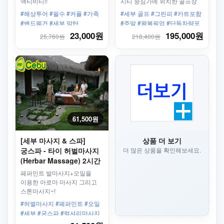
액티비티!!
시티 중심가에 위치한 골프장
#해상투어 #필수 #커플 #가족
#세부 골프 #그린피 #카트포함
#밴드웨건 #세부 막탄
#주말 #왕복픽업 #단독차량포
함 #세부 컨트리 클럽 #세부CC
23,000원
195,000원
25,760원
218,400원
61,500원
[세부 마사지 & 스파]
상품 더 보기
궁스파 - 타이 허벌마사지
더 많은 상품을 확인해보세요.
(Herbar Massage) 2시간
페퍼민트 발마사지+오일을
이용한 아로마 마사지 그리고
스톤마사지~!
#허벌마사지 #페퍼민트 #오일
#세부 #궁스파 #럭셔리마사지
#혈액순환 #스톤 #피로회복