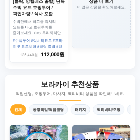
[클락, 앙헬레스 출발] 단독
상품 더 보기
수빅 요트 호핑투어 /
더 많은 상품을 확인해보세요.
픽업차량 / 식사 포함
수빅만에서 최고급 럭셔리
요트를 타고 호핑투어를
즐겨보세요. <br> 우리끼리만
탑승하는 상품으로 클락/
#수빅투어 #럭셔리요트 #프라
앙헬레스 내의 호텔에서부터
이빗 요트체험 #클락 출발 #앙
차량을 제공해 드리고
헬레스 출발 #차량포함 #식사
112,000원
125,440원
있습니다.
포함
보라카이 추천상품
픽업샌딩, 호핑투어, 마사지, 액티비티 상품을 확인해보세요.
전체
공항픽업/픽업샌딩
패키지
액티비티/호핑
마사