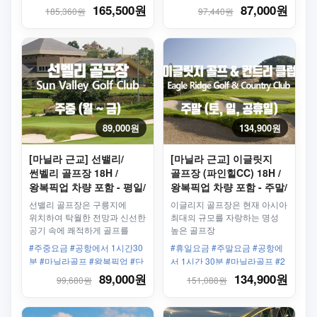
독차량 #칸루방 #2인라운딩
라근교투어 #마닐라해변투어 #
165,500원
87,000원
185,360원
97,440원
바탕가스투어 #발사체험 #대나
무뗏목투어 #해산물BBQ #스노
클링투어 #낚시체험 #당일치기
투어 #필리핀자유여행 #필리핀
가족여행 #마닐라일일투어
89,000원
134,900원
[마닐라 근교] 선밸리/
[마닐라 근교] 이글릿지
썬벨리 골프장 18H /
골프장 (파인힐CC) 18H /
왕복픽업 차량 포함 - 평일/
왕복픽업 차량 포함 - 주말/
주중
휴일
선밸리 골프장은 구릉지에
이글리지 골프장은 현재 아시아
위치하여 탁월한 전망과 신선한
최대의 규모를 자랑하는 명성
공기 속에 쾌적하게 골프를
높은 골프장
즐길 수 있다.
#주중요금 #공항에서 1시간30
#휴일요금 #주말요금 #공항에
분 #마닐라골프 #왕복픽업 #단
서 1시간 30분 #마닐라골프 #2
독차량 #2인플레이가능 #선벨
인플레이 #2인라운딩
89,000원
134,900원
99,680원
151,088원
리