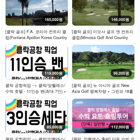
165,000원
146,000원
[클락 골프] F.A. 코리아 컨트리 클
[클락 골프] 미모사 골프 앤 컨트리
럽(Fontana Apollon Korea Country
클럽(Mimosa Golf And Country
Club) ...
Club) 왕복...
119,000원
96,000원
클락 공항픽업 --> 클락/앙헬레스/
[클락 골프] 뉴 아시아 골프 New
수빅 호텔 - 11인승 밴(최대 7인) +
Asia Golf 왕복차량 + 그린피 18홀
기사
- 주중/평일
85,000원
112,000원
클락 공항픽업 --> 클락/앙헬레스/
[클락, 앙헬레스 출발] 단독 수빅 요