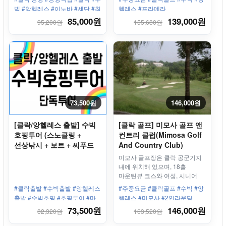
앙헬레스/수빅 호텔까지
빅 #앙헬레스 #이노바 #세단 #최
헬레스 #프라데라
안전하게 도착하세요!
대 7인 #11인승
85,000원
139,000원
95,200원
155,680원
73,500원
146,000원
[클락/앙헬레스 출발] 수빅
[클락 골프] 미모사 골프 앤
호핑투어 (스노클링 +
컨트리 클럽(Mimosa Golf
선상낚시 + 보트 + 씨푸드
And Country Club)
중식)
왕복차량 + 골프바우처
미모사 골프장은 클락 공군기지
18홀 - 평일/주중
내에 위치해 있으며, 18홀
마운틴뷰 코스와 여성, 시니어
골퍼에게 인기 있는 아카시아 및
#클락출발 #수빅출발 #앙헬레스
#주중요금 #클락골프 #수빅 #앙
레이크뷰골프 코스로 나누어져
출발 #수빅호핑 #호핑투어 #마
헬레스 #미모사 #2인라운딩
있습니다
닐라호핑투어 #씨푸드중식 #스
73,500원
146,000원
82,320원
163,520원
노쿨링 #보트탑승