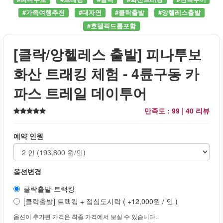
#가족여행추천
#대자연
#클락출발
#앙헬레스출발
#호텔픽드롭포함
[클락/앙헬레스 출발] 피나투보
화산 트래킹 체험 - 4륜구동 카
파스 트레일 데이투어
만족도 : 99 |
40 리뷰
예약 인원
옵션변경
클락출발-트랙킹
[클락출발] 트랙킹 + 점심도시락 ( +12,000원 / 인 )
옵션이 추가된 가격은 최종 가격에서 보실 수 있습니다.