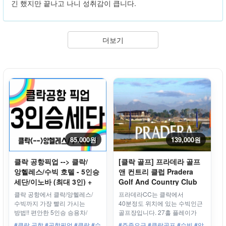
긴 했지만 끝나고 나니 성취감이 큽니다.
더보기
85,000원
139,000원
클락 공항픽업 --> 클락/
[클락 골프] 프라데라 골프
앙헬레스/수빅 호텔 - 5인승
앤 컨트리 클럽 Pradera
세단/이노바 (최대 3인) +
Golf And Country Club
기사
왕복차량 + 그린피 바우처
클락 공항에서 클락/앙헬레스/
프라데라CC는 클락에서
18홀 - 평일/주중
수빅까지 가장 빨리 가시는
40분정도 위치에 있는 수빅인근
방법!! 편안한 5인승 승용차/
골프장입니다. 27홀 플레이가
이노바 차량으로 공항에서 클락/
가능한 골프장입니다
#클락 공항 #공항픽업 #클락 #수
#주중요금 #클락골프 #수빅 #앙