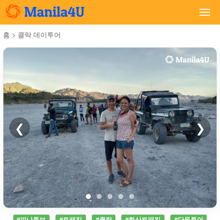
Togg
navi
홈
>
클락 데이투어
❮
❯
#피나투보
#트래킹
#클락
#화산트래킹
#단독투어